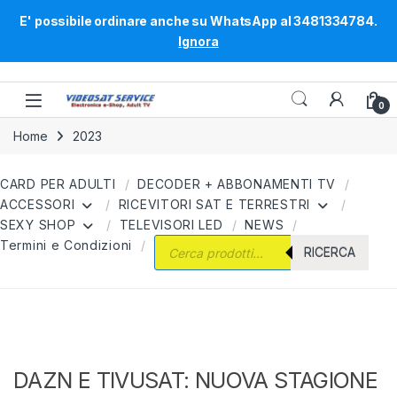
E' possibile ordinare anche su WhatsApp al 3481334784.
Ignora
Skip to navigation
Skip to content
0
Home
2023
CARD PER ADULTI
DECODER + ABBONAMENTI TV
ACCESSORI
RICEVITORI SAT E TERRESTRI
SEXY SHOP
TELEVISORI LED
NEWS
Products search
Termini e Condizioni
RICERCA
DAZN E TIVUSAT: NUOVA STAGIONE