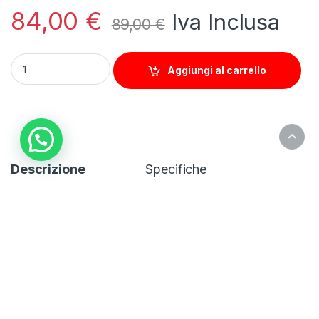
84,00
€
Iva Inclusa
89,00
€
CARD REDLIGHT ELITE 6+ DA 7 CANALI VIACCESS 6 MESI qua
Aggiungi al carrello
Descrizione
Specifiche
– RIVENDITORE UFFICIALE REDLIGHT –
Essendo le Redlight Elite card prepagate, non c’è
alcun obbligo di rinnovo; l’attivazione e scadenza
della carta sarà automatica dal primo giorno che