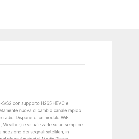
DVB-S/S2 con supporto H265 HEVC e
letamente nuova di cambio canale rapido
 e radio. Dispone di un modulo WiFi
 Weather) e visualizzarle su un semplice
cezione dei segnali satellitari, in
ncludono funzioni di Media Player