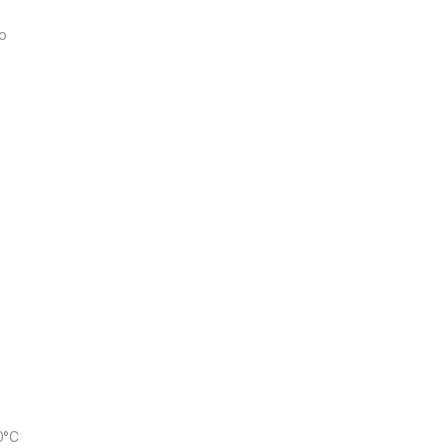
co
0°C