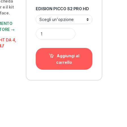
 scheda
e il kit
EDISION PICCO S2 PRO HD
face.
AMENTO
ITORE →
EDISION PICCO S2 PRO HD E CARD REDLIGHT qua
HT DA 4,
IU’
Aggiungi al
carrello