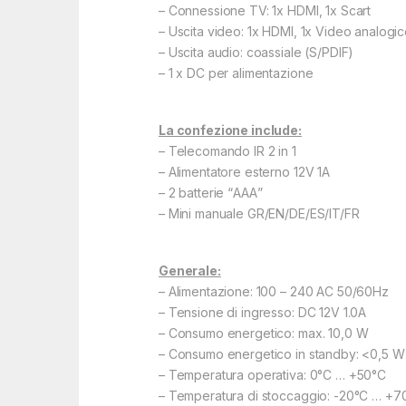
– Connessione TV: 1x HDMI, 1x Scart
– Uscita video: 1x HDMI, 1x Video analogi
– Uscita audio: coassiale (S/PDIF)
– 1 x DC per alimentazione
La confezione include:
– Telecomando IR 2 in 1
– Alimentatore esterno 12V 1A
– 2 batterie “ΑΑΑ”
– Mini manuale GR/EN/DE/ES/IT/FR
Generale:
– Alimentazione: 100 – 240 AC 50/60Hz
– Tensione di ingresso: DC 12V 1.0A
– Consumo energetico: max. 10,0 W
– Consumo energetico in standby: <0,5 W
– Temperatura operativa: 0°C … +50°C
– Temperatura di stoccaggio: -20°C … +7