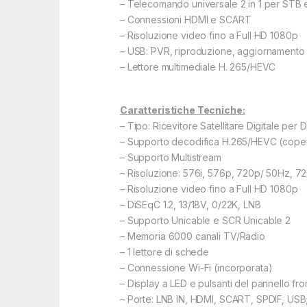
– Telecomando universale 2 in 1 per STB
– Connessioni HDMI e SCART
– Risoluzione video fino a Full HD 1080p
– USB: PVR, riproduzione, aggiornamento
– Lettore multimediale H. 265/HEVC
Caratteristiche Tecniche:
– Tipo: Ricevitore Satellitare Digitale p
– Supporto decodifica H.265/HEVC (copert
– Supporto Multistream
– Risoluzione: 576i, 576p, 720p/ 50Hz, 
– Risoluzione video fino a Full HD 1080p
– DiSEqC 1.2, 13/18V, 0/22K, LNB
– Supporto Unicable e SCR Unicable 2
– Memoria 6000 canali TV/Radio
– 1 lettore di schede
– Connessione Wi-Fi (incorporata)
– Display a LED e pulsanti del pannello fro
– Porte: LNB IN, HDMI, SCART, SPDIF, USB,