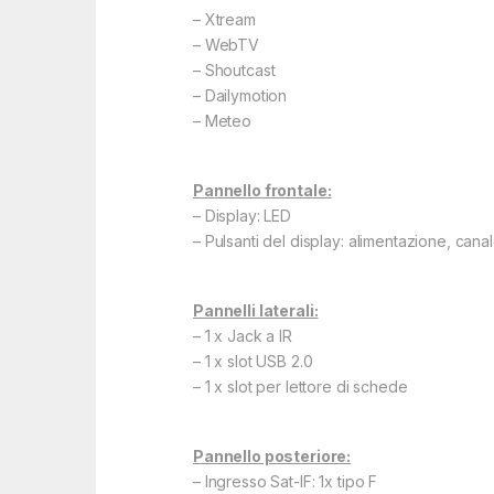
– Xtream
– WebTV
– Shoutcast
– Dailymotion
– Meteo
Pannello frontale:
– Display: LED
– Pulsanti del display: alimentazione, cana
Pannelli laterali:
– 1 x Jack a IR
– 1 x slot USB 2.0
– 1 x slot per lettore di schede
Pannello posteriore:
– Ingresso Sat-IF: 1x tipo F