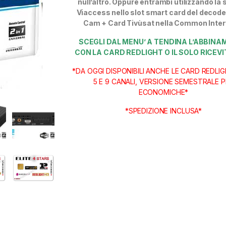
null’altro. Oppure entrambi utilizzando la
Viaccess nello slot smart card del decoder 
Cam + Card Tivùsat nella Common Inter
SCEGLI DAL MENU’ A TENDINA L’ABBIN
CON LA CARD REDLIGHT O IL SOLO RICEV
*DA OGGI DISPONIBILI ANCHE LE CARD REDLIG
5 E 9 CANALI, VERSIONE SEMESTRALE P
ECONOMICHE*
*SPEDIZIONE INCLUSA*