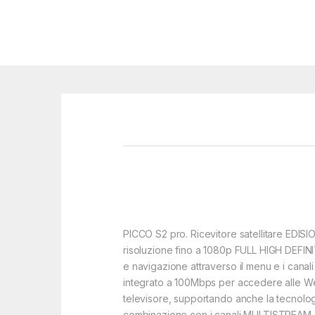
PICCO S2 pro. Ricevitore satellitare EDI
risoluzione fino a 1080p FULL HIGH DEFIN
e navigazione attraverso il menu e i canal
integrato a 100Mbps per accedere alle We
televisore, supportando anche la tecnologi
combinazione con i canali MULTISTREAM ch