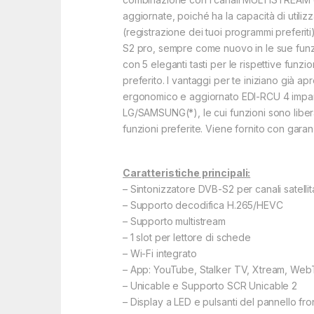
aggiornate, poiché ha la capacità di utili
(registrazione dei tuoi programmi preferiti
S2 pro, sempre come nuovo in le sue funzio
con 5 eleganti tasti per le rispettive funz
preferito. I vantaggi per te iniziano già a
ergonomico e aggiornato EDI-RCU 4 impara, c
LG/SAMSUNG(*), le cui funzioni sono liber
funzioni preferite. Viene fornito con gara
Caratteristiche principali:
– Sintonizzatore DVB-S2 per canali satellit
– Supporto decodifica H.265/HEVC
– Supporto multistream
– 1 slot per lettore di schede
– Wi-Fi integrato
– App: YouTube, Stalker TV, Xtream, WebT
– Unicable e Supporto SCR Unicable 2
– Display a LED e pulsanti del pannello fro