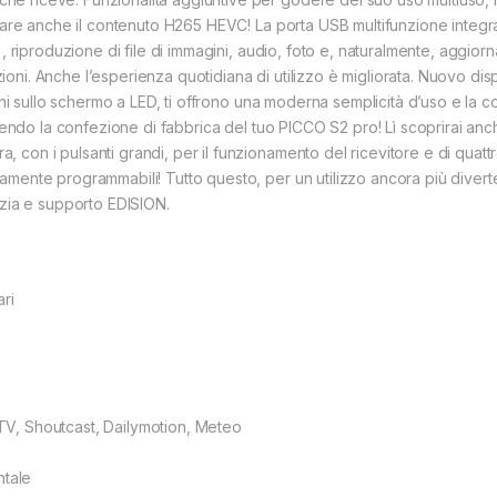
zzare anche il contenuto H265 HEVC! La porta USB multifunzione integrat
), riproduzione di file di immagini, audio, foto e, naturalmente, aggi
ni. Anche l’esperienza quotidiana di utilizzo è migliorata. Nuovo disp
ioni sullo schermo a LED, ti offrono una moderna semplicità d’uso e la 
prendo la confezione di fabbrica del tuo PICCO S2 pro! Lì scoprirai an
on i pulsanti grandi, per il funzionamento del ricevitore e di quattro
amente programmabili! Tutto questo, per un utilizzo ancora più diver
nzia e supporto EDISION.
ari
V, Shoutcast, Dailymotion, Meteo
ntale