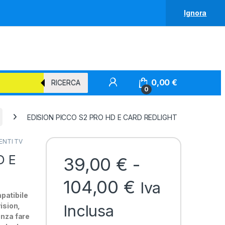
Ignora
0,00
€
RICERCA
0
EDISION PICCO S2 PRO HD E CARD REDLIGHT
ENTI TV
D E
39,00
€
-
Fascia di 
104,00
€
Iva
patibile
ision,
Inclusa
enza fare