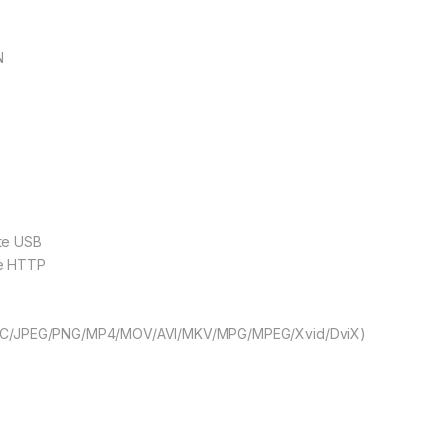
N
te USB
ne HTTP
3/AAC/JPEG/PNG/MP4/MOV/AVI/MKV/MPG/MPEG/Xvid/DviX)