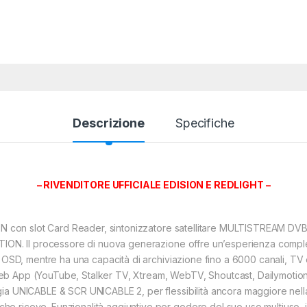
Descrizione
Specifiche
– RIVENDITORE UFFICIALE EDISION E REDLIGHT –
SION con slot Card Reader, sintonizzatore satellitare MULTISTREAM 
ITION. Il processore di nuova generazione offre un’esperienza comp
i OSD, mentre ha una capacità di archiviazione fino a 6000 canali, TV
b App (YouTube, Stalker TV, Xtream, WebTV, Shoutcast, Dailymotion,
a UNICABLE & SCR UNICABLE 2, per flessibilità ancora maggiore nella ri
e riceve. Funzionalità aggiuntive per godere del suo uso multiuso, i