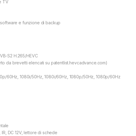
 e TV
 software e funzione di backup
er DVB-S2 H.265/HEVC
o da brevetti elencati su patentlist.hevcadvance.com)
720p/60Hz, 1080i/50Hz, 1080i/60Hz, 1080p/50Hz, 1080p/60Hz
ntale
 IR, DC 12V, lettore di schede