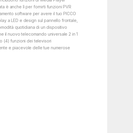
a è anche lì per fornirti funzioni PVR
ornamento software per avere il tuo PICCO
lay a LED e design sul pannello frontale,
comodità quotidiana di un dispositivo
che il nuovo telecomando universale 2 in 1
 (4) funzioni dei televisori
tente e piacevole delle tue numerose