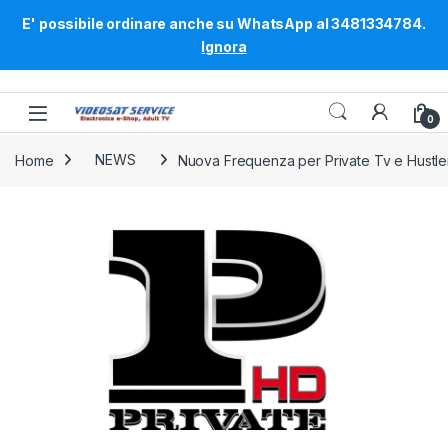
E' possibile ordinare anche su WhatsApp al 3481334784.
Ignora
Skip to navigation
Skip to content
0
Home
NEWS
Nuova Frequenza per Private Tv e Hustle