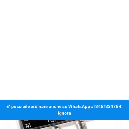
E' possibile ordinare anche su WhatsApp al 3481334784.
Ignora
Skip to navigation
Skip to content
0
Home
ACCESSORI
LNB - SPLITTER - ACCESSORI SA