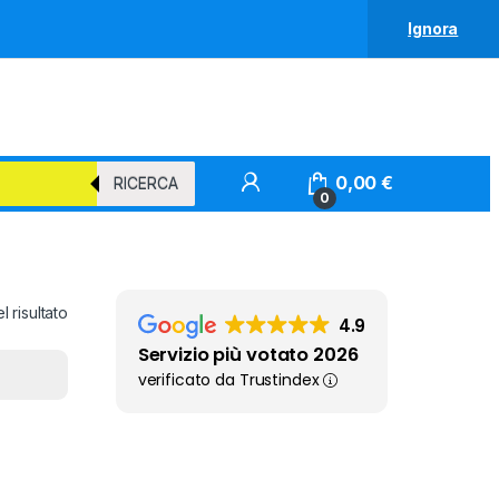
Ignora
0,00
€
RICERCA
0
 risultato
4.9
Servizio più votato 2026
verificato da Trustindex