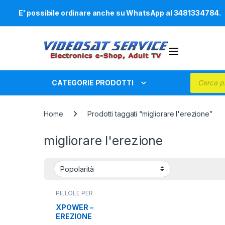
E' possibile ordinare anche su WhatsApp al 3481334784.
Skip to navigation
Skip to content
Products
CATEGORIE PRODOTTI
Home
Prodotti taggati “migliorare l'erezione”
migliorare l'erezione
PILLOLE PER
EREZIONE MASCHILE,
INTEGRATORI
XPOWER –
ALIMENTARI
,
SEXY
EREZIONE
SHOP