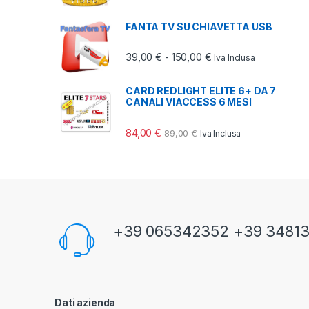
FANTA TV SU CHIAVETTA USB
Fascia di prezzo: da 
39,00
€
150,00
€
-
Iva Inclusa
CARD REDLIGHT ELITE 6+ DA 7
CANALI VIACCESS 6 MESI
84,00
€
89,00
€
Iva Inclusa
+39 065342352 +39 3481
Dati azienda