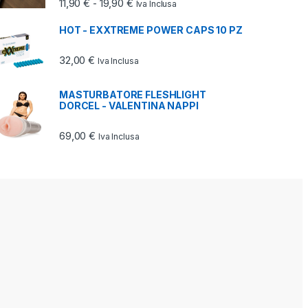
7,00 €
Fascia di prezzo: da 11,90 € a 19,90 €
11,90
€
19,90
€
-
Iva Inclusa
HOT - EXXTREME POWER CAPS 10 PZ
32,00
€
Iva Inclusa
MASTURBATORE FLESHLIGHT
DORCEL - VALENTINA NAPPI
69,00
€
Iva Inclusa
 a 184,00 €