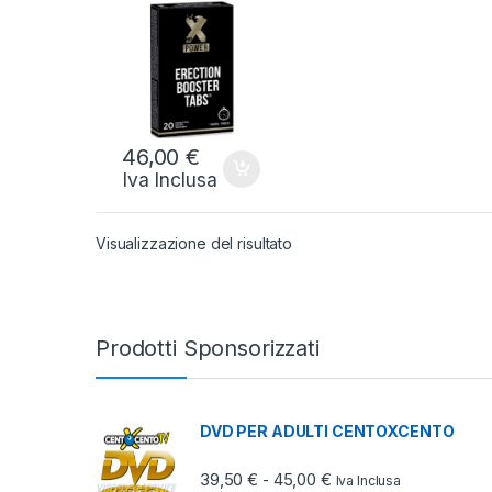
POWER TAB 20
CAP
46,00
€
Iva Inclusa
Visualizzazione del risultato
Prodotti Sponsorizzati
DVD PER ADULTI CENTOXCENTO
Fascia di prezzo: da 3
39,50
€
45,00
€
-
Iva Inclusa