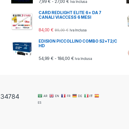
Fascia di prezzo: da 7,99 € a 2
7,99
€
27,00
€
-
Iva Inclusa
CARD REDLIGHT ELITE 6+ DA 7
CANALI VIACCESS 6 MESI
39,00 € a 150,00 €
84,00
€
89,00
€
Iva Inclusa
EDISION PICCOLLINO COMBO S2+T2/C
HD
Fascia di prezzo: da 54,99 €
54,99
€
184,00
€
-
Iva Inclusa
334784
AR
EN
FR
DE
IT
ES