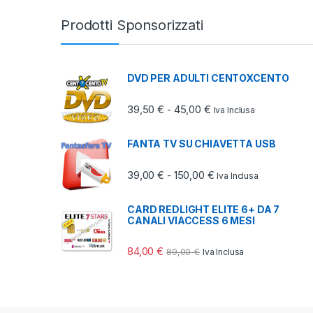
Prodotti Sponsorizzati
DVD PER ADULTI CENTOXCENTO
Fascia di prezzo: da 3
39,50
€
45,00
€
-
Iva Inclusa
FANTA TV SU CHIAVETTA USB
Fascia di prezzo: da 
39,00
€
150,00
€
-
Iva Inclusa
CARD REDLIGHT ELITE 6+ DA 7
CANALI VIACCESS 6 MESI
84,00
€
89,00
€
Iva Inclusa