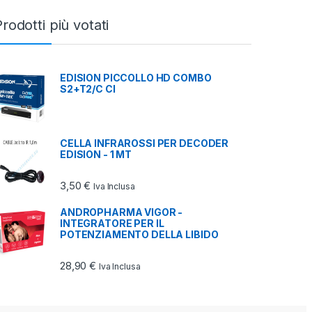
rodotti più votati
EDISION PICCOLLO HD COMBO
S2+T2/C CI
7,00 €
CELLA INFRAROSSI PER DECODER
EDISION - 1 MT
3,50
€
Iva Inclusa
ANDROPHARMA VIGOR -
INTEGRATORE PER IL
POTENZIAMENTO DELLA LIBIDO
 a 184,00 €
28,90
€
Iva Inclusa