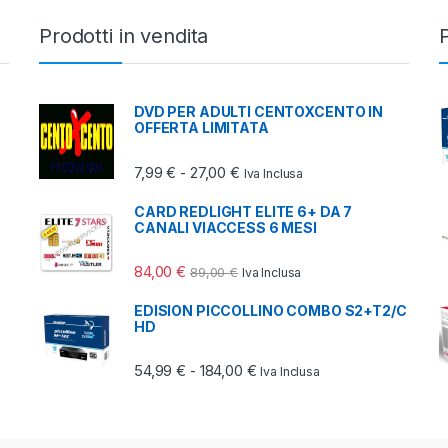
Prodotti in vendita
P
DVD PER ADULTI CENTOXCENTO IN
OFFERTA LIMITATA
9,50 € a 45,00 €
Fascia di prezzo: da 7,99 € a 2
7,99
€
27,00
€
-
Iva Inclusa
CARD REDLIGHT ELITE 6+ DA 7
CANALI VIACCESS 6 MESI
39,00 € a 150,00 €
84,00
€
89,00
€
Iva Inclusa
EDISION PICCOLLINO COMBO S2+T2/C
HD
Fascia di prezzo: da 54,99 €
54,99
€
184,00
€
-
Iva Inclusa