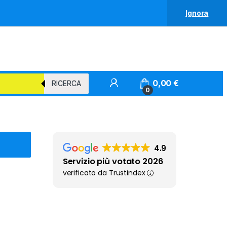
Ignora
0,00
€
RICERCA
0
4.9
Servizio più votato 2026
verificato da Trustindex