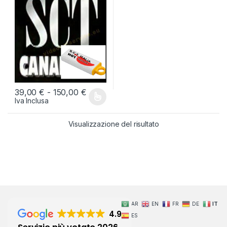
Fascia di prezzo: da 39,00 € a 150,0
39,00
€
-
150,00
€
Iva Inclusa
Questo prodotto ha più varianti. Le opzioni possono essere scelt
Visualizzazione del risultato
AR
EN
FR
DE
IT
4.9
ES