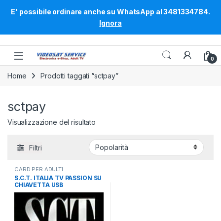
E' possibile ordinare anche su WhatsApp al 3481334784.
Ignora
Skip to navigation
Skip to content
0
Home
Prodotti taggati “sctpay”
sctpay
Visualizzazione del risultato
Filtri
CARD PER ADULTI
S.C.T. ITALIA TV PASSION SU
CHIAVETTA USB