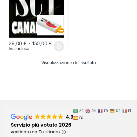
Fascia di prezzo: da 39,00 € a 150,0
39,00
€
-
150,00
€
Iva Inclusa
Questo prodotto ha più varianti. Le opzioni possono essere scelt
Visualizzazione del risultato
AR
EN
FR
DE
IT
4.9
ES
Servizio più votato 2026
verificato da Trustindex