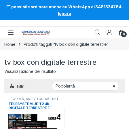
E' possibile ordinare anche su WhatsApp al 3481334784.
Ignora
Skip to navigation
Skip to content
0
Home
Prodotti taggati “tv box con digitale terrestre”
tv box con digitale terrestre
Visualizzazione del risultato
Filtri
DECODER
,
RICEVITORI DIGITALE
TERRESTRE DVB-T2
,
RICEVITORI
TELESYSTEM UP T2 4K
SAT, RICEVITORI TERRESTRI,
DIGITALE TERRESTRE E
BOX ANDROID, CAM (COMMON
INTERFACE)
ANDROID 10 SMARTBOX