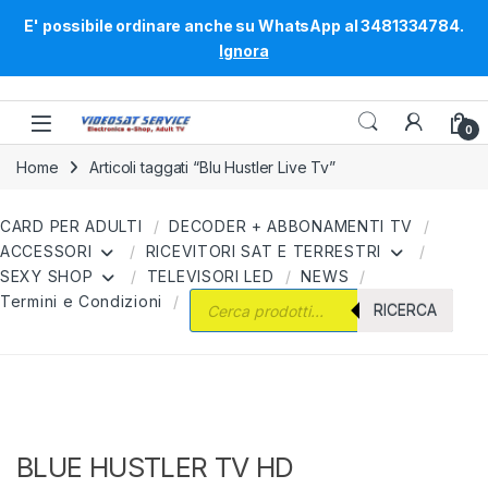
E' possibile ordinare anche su WhatsApp al 3481334784.
Ignora
Skip to navigation
Skip to content
0
Home
Articoli taggati “Blu Hustler Live Tv”
CARD PER ADULTI
DECODER + ABBONAMENTI TV
ACCESSORI
RICEVITORI SAT E TERRESTRI
SEXY SHOP
TELEVISORI LED
NEWS
Products search
Termini e Condizioni
RICERCA
BLUE HUSTLER TV HD