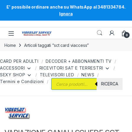
E' possibile ordinare anche su WhatsApp al 3481334784.
Ignora
Skip to navigation
Skip to content
0
Home
Articoli taggati “sct card viaccess”
CARD PER ADULTI
DECODER + ABBONAMENTI TV
ACCESSORI
RICEVITORI SAT E TERRESTRI
SEXY SHOP
TELEVISORI LED
NEWS
Products search
Termini e Condizioni
RICERCA