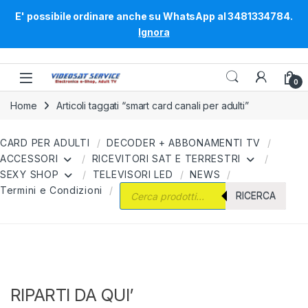
E' possibile ordinare anche su WhatsApp al 3481334784.
Ignora
Skip to navigation
Skip to content
0
Home
Articoli taggati “smart card canali per adulti”
CARD PER ADULTI
DECODER + ABBONAMENTI TV
ACCESSORI
RICEVITORI SAT E TERRESTRI
SEXY SHOP
TELEVISORI LED
NEWS
Products search
Termini e Condizioni
RICERCA
RIPARTI DA QUI’