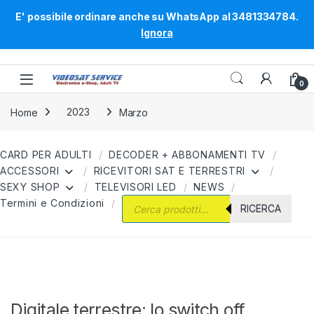
E' possibile ordinare anche su WhatsApp al 3481334784.
Ignora
Skip to navigation
Skip to content
0
Home
2023
Marzo
CARD PER ADULTI
DECODER + ABBONAMENTI TV
ACCESSORI
RICEVITORI SAT E TERRESTRI
SEXY SHOP
TELEVISORI LED
NEWS
Products search
Termini e Condizioni
RICERCA
Digitale terrestre: lo switch off