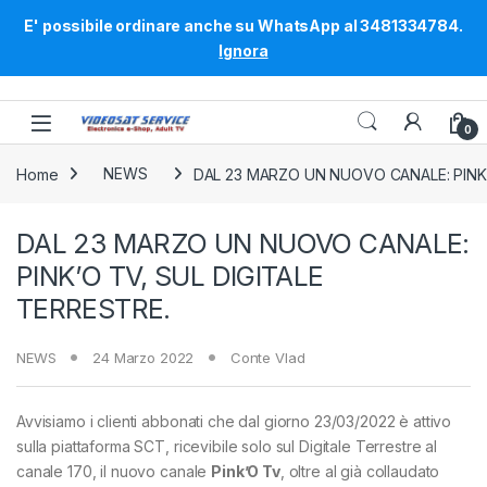
E' possibile ordinare anche su WhatsApp al 3481334784.
Ignora
Skip to navigation
Skip to content
0
Home
NEWS
DAL 23 MARZO UN NUOVO CANALE: PINK’
DAL 23 MARZO UN NUOVO CANALE:
PINK’O TV, SUL DIGITALE
TERRESTRE.
NEWS
24 Marzo 2022
Conte Vlad
Avvisiamo i clienti abbonati che dal giorno 23/03/2022 è attivo
sulla piattaforma SCT, ricevibile solo sul Digitale Terrestre al
canale 170, il nuovo canale
Pink’O Tv
, oltre al già collaudato