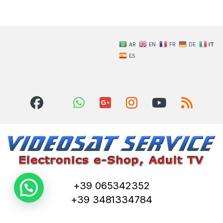
AR
EN
FR
DE
IT
ES
+39 065342352
+39 3481334784