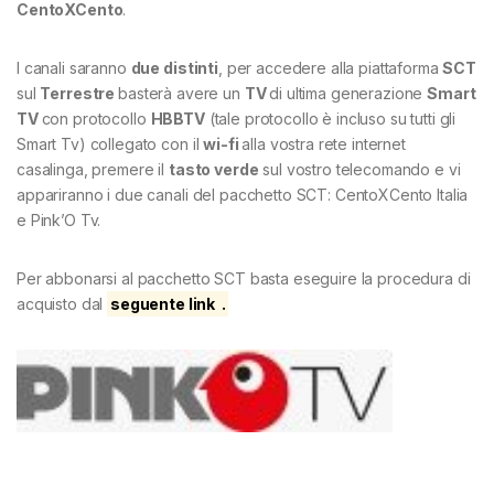
CentoXCento
.
I canali saranno
due distinti
, per accedere alla piattaforma
SCT
sul
Terrestre
basterà avere un
TV
di ultima generazione
Smart
TV
con protocollo
HBBTV
(tale protocollo è incluso su tutti gli
Smart Tv) collegato con il
wi-fi
alla vostra rete internet
casalinga, premere il
tasto verde
sul vostro telecomando e vi
appariranno i due canali del pacchetto SCT: CentoXCento Italia
e Pink’O Tv.
Per abbonarsi al pacchetto SCT basta eseguire la procedura di
acquisto dal
seguente link
.