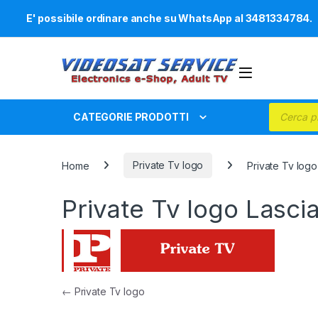
E' possibile ordinare anche su WhatsApp al 3481334784.
Skip to navigation
Skip to content
Products
CATEGORIE PRODOTTI
Home
Private Tv logo
Private Tv logo
Private Tv logo
Lasci
Navigazione articoli
←
Private Tv logo