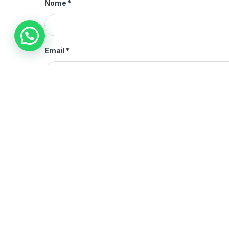
Nome
*
Email
*
Sito web
Questo sito utilizza Akismet per ridurre lo spam.
Scopri 
Prodotti Sponsorizzati