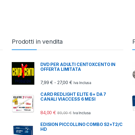
Prodotti in vendita
P
DVD PER ADULTI CENTOXCENTO IN
OFFERTA LIMITATA
9,50 € a 45,00 €
Fascia di prezzo: da 7,99 € a 2
7,99
€
27,00
€
-
Iva Inclusa
CARD REDLIGHT ELITE 6+ DA 7
CANALI VIACCESS 6 MESI
39,00 € a 150,00 €
84,00
€
89,00
€
Iva Inclusa
EDISION PICCOLLINO COMBO S2+T2/C
HD