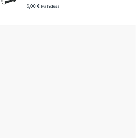
6,00
€
Iva Inclusa
 a 184,00 €