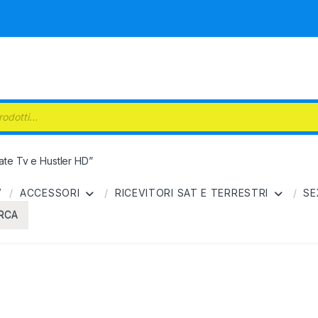
 search
vate Tv e Hustler HD”
V
ACCESSORI
RICEVITORI SAT E TERRESTRI
SE
ERCA