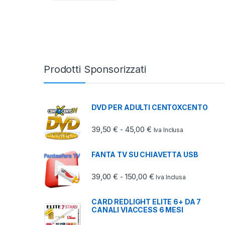
Prodotti Sponsorizzati
DVD PER ADULTI CENTOXCENTO
Fascia di prezzo: da 3
39,50
€
45,00
€
-
Iva Inclusa
FANTA TV SU CHIAVETTA USB
Fascia di prezzo: da 
39,00
€
150,00
€
-
Iva Inclusa
CARD REDLIGHT ELITE 6+ DA 7
CANALI VIACCESS 6 MESI