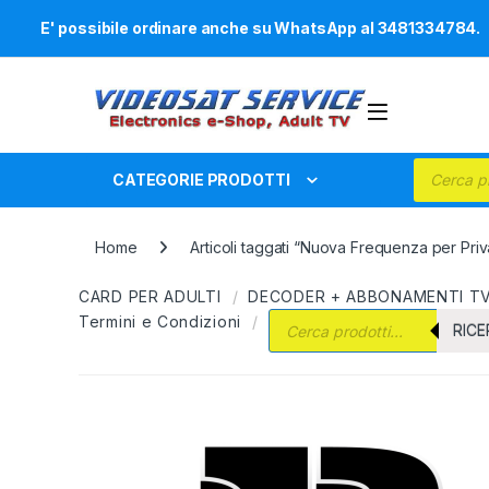
E' possibile ordinare anche su WhatsApp al 3481334784.
Skip to navigation
Skip to content
Products
CATEGORIE PRODOTTI
Home
Articoli taggati “Nuova Frequenza per Pri
CARD PER ADULTI
DECODER + ABBONAMENTI T
Products search
Termini e Condizioni
RIC