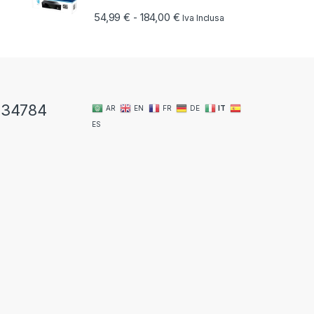
Fascia di prezzo: da 54,99 €
54,99
€
184,00
€
-
Iva Inclusa
334784
AR
EN
FR
DE
IT
ES