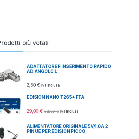
rodotti più votati
ADATTATORE F INSERIMENTO RAPIDO
AD ANGOLO L
7,00 €
2,50
€
Iva Inclusa
EDISION NANO T265+ FTA
29,00
€
32,00
€
Iva Inclusa
ALIMENTATORE ORIGINALE 5V/1.0A 2
PIN UE PER EDISION PICCO